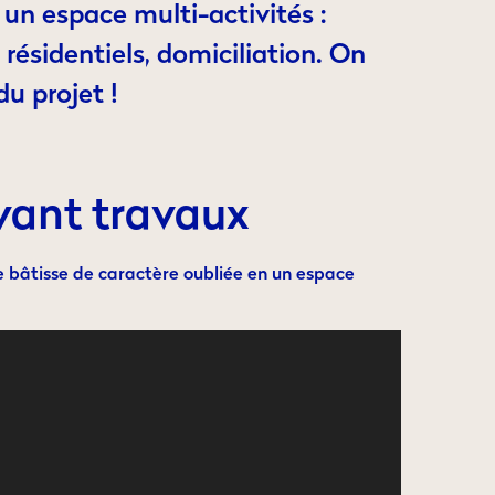
n espace multi-activités :
résidentiels, domiciliation. On
u projet !
vant travaux
 bâtisse de caractère oubliée en un espace