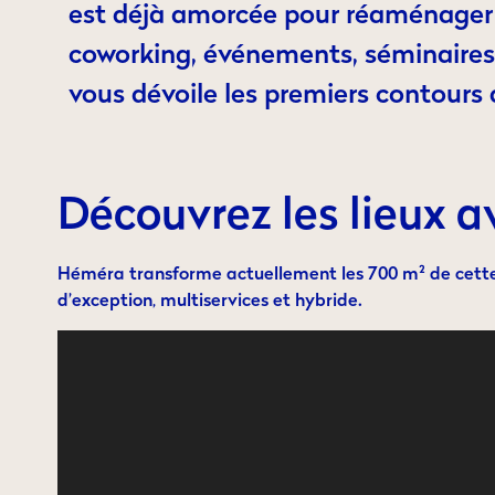
est déjà amorcée pour réaménager u
coworking, événements, séminaires 
vous dévoile les premiers contours d
Découvrez les lieux a
Héméra transforme actuellement les 700 m² de cette
d’exception, multiservices et hybride.
Lecteur
vidéo