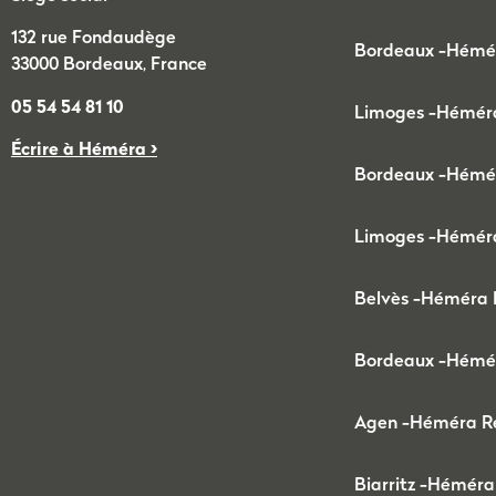
132 rue Fondaudège
Bordeaux -
Hémér
33000 Bordeaux, France
05 54 54 81 10
Limoges -
Héméra
Écrire à Héméra >
Bordeaux -
Hémér
Limoges -
Hémér
Belvès -
Héméra 
Bordeaux -
Hémér
Agen -
Héméra R
Biarritz -
Héméra 