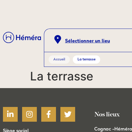
Sélectionner un lieu
Accueil
La terrasse
La terrasse
Nos lieux
Cognac -
Héméra 
Siège social