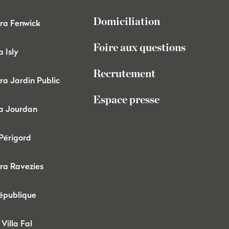
Domiciliation
a Fenwick
Foire aux questions
 Isly
Recrutement
a Jardin Public
Espace presse
a Jourdan
Périgord
a Ravezies
épublique
Villa Fal