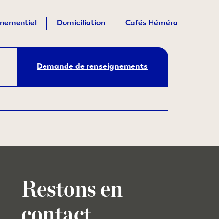
nementiel
Domiciliation
Cafés Héméra
Demande de renseignements
Restons en
contact